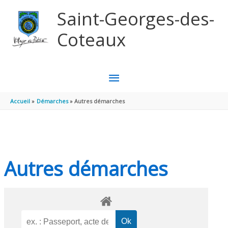
Aller au contenu
Aller au pied de page
Saint-Georges-des-
Coteaux
MENU
PRINCIPAL
Accueil
Démarches
Autres démarches
Autres démarches