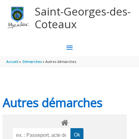
Aller au contenu
Aller au pied de page
Saint-Georges-des-
Coteaux
MENU
PRINCIPAL
Accueil
Démarches
Autres démarches
Autres démarches