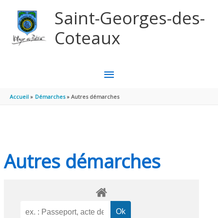
Aller au contenu
Aller au pied de page
Saint-Georges-des-
Coteaux
MENU
PRINCIPAL
Accueil
Démarches
Autres démarches
Autres démarches