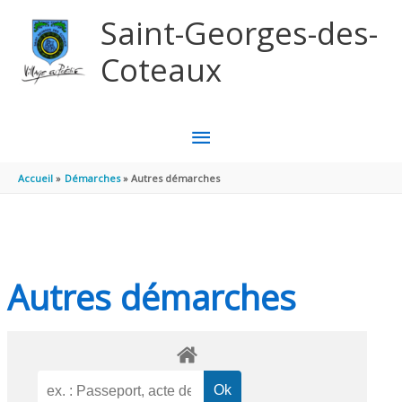
Aller au contenu
Aller au pied de page
Saint-Georges-des-
Coteaux
MENU
PRINCIPAL
Accueil
Démarches
Autres démarches
Autres démarches