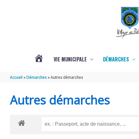
Aller au contenu
Aller au pied de page
VIE MUNICIPALE
DÉMARCHES
ACTUALITÉS
Accueil
Démarches
Autres démarches
Autres démarches