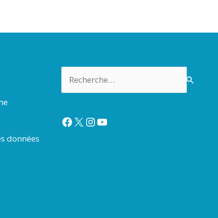
Rechercher :
rme
Facebook
X
Instagram
YouTube
es données