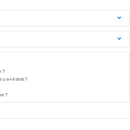
ue ?
y a-t-il droit ?
ire ?