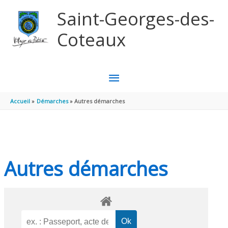
Aller au contenu
Aller au pied de page
Saint-Georges-des-
Coteaux
MENU
PRINCIPAL
Accueil
Démarches
Autres démarches
Autres démarches