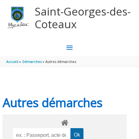
Aller au contenu
Aller au pied de page
Saint-Georges-des-
Coteaux
MENU
PRINCIPAL
Accueil
Démarches
Autres démarches
Autres démarches