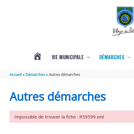
Aller au contenu
Aller au pied de page
VIE MUNICIPALE
DÉMARCHES
ACTUALITÉS
Accueil
Démarches
Autres démarches
Autres démarches
Impossible de trouver la fiche : R59599.xml