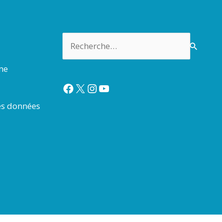
Rechercher :
rme
Facebook
X
Instagram
YouTube
es données