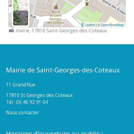
Leaflet
| ©
OpenStreetMap
Localisation :
mairie, 17810 Saint-Georges-des-Coteaux
Mairie de Saint-Georges-des-Coteaux
11 Grand’Rue
17810 St Georges des Coteaux
Tél : 05 46 92 91 04
Nous contacter
Horaires d’ouverture au public :