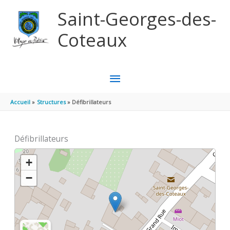
Aller au contenu
Aller au pied de page
Saint-Georges-des-
Coteaux
MENU
PRINCIPAL
Accueil
Structures
Défibrillateurs
Défibrillateurs
+
−