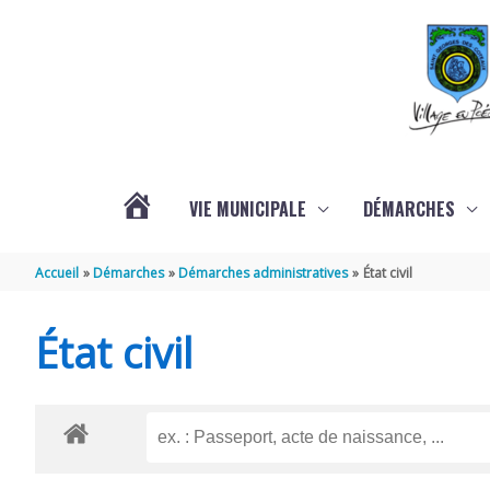
Aller au contenu
Aller au pied de page
VIE MUNICIPALE
DÉMARCHES
ACTUALITÉS
Accueil
Démarches
Démarches administratives
État civil
État civil