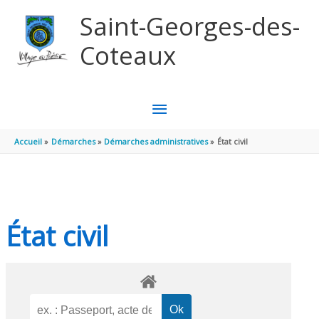
Aller au contenu
Aller au pied de page
Saint-Georges-des-
Coteaux
MENU
PRINCIPAL
Accueil
Démarches
Démarches administratives
État civil
État civil