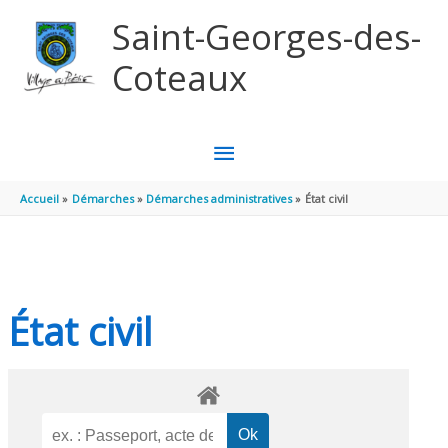
Aller au contenu
Aller au pied de page
Saint-Georges-des-
Coteaux
MENU
PRINCIPAL
Accueil
Démarches
Démarches administratives
État civil
État civil