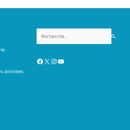
Rechercher :
rme
Facebook
X
Instagram
YouTube
es données