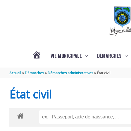
Aller au contenu
Aller au pied de page
VIE MUNICIPALE
DÉMARCHES
ACTUALITÉS
Accueil
Démarches
Démarches administratives
État civil
État civil