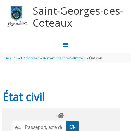
Aller au contenu
Aller au pied de page
Saint-Georges-des-
Coteaux
MENU
PRINCIPAL
Accueil
Démarches
Démarches administratives
État civil
État civil