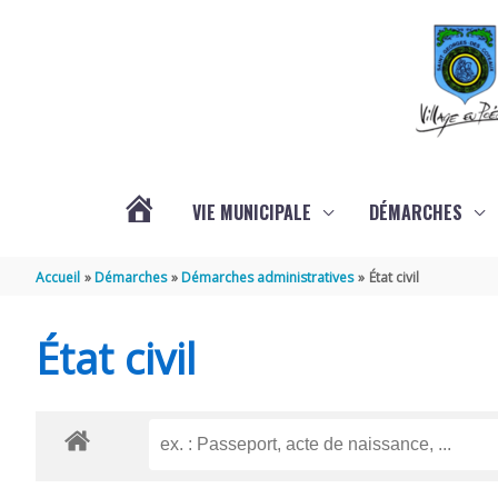
Aller au contenu
Aller au pied de page
VIE MUNICIPALE
DÉMARCHES
ACTUALITÉS
Accueil
Démarches
Démarches administratives
État civil
État civil