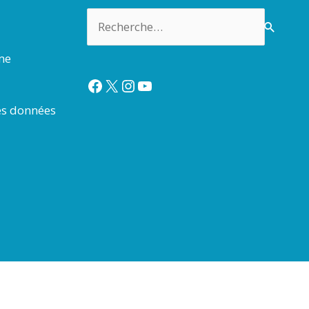
Rechercher :
rme
Facebook
X
Instagram
YouTube
es données