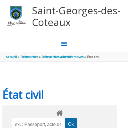
Aller au contenu
Aller au pied de page
Saint-Georges-des-
Coteaux
MENU
PRINCIPAL
Accueil
Démarches
Démarches administratives
État civil
État civil