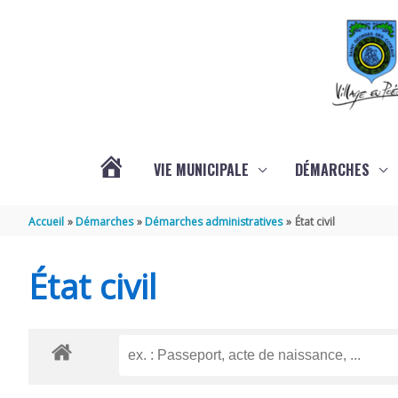
Aller au contenu
Aller au pied de page
VIE MUNICIPALE
DÉMARCHES
ACTUALITÉS
Accueil
Démarches
Démarches administratives
État civil
État civil