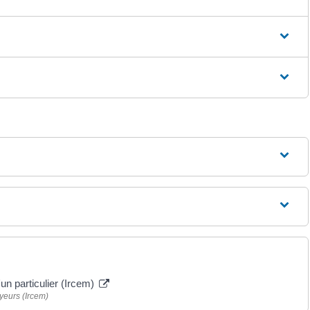
'un particulier (Ircem)
yeurs (Ircem)