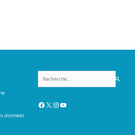
Rechercher :
rme
Facebook
X
Instagram
YouTube
es données