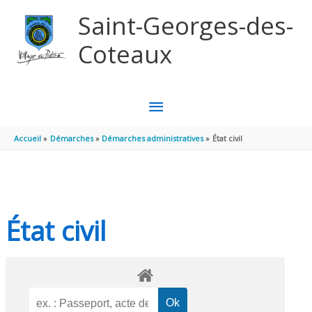
Aller au contenu
Aller au pied de page
Saint-Georges-des-
Coteaux
MENU
PRINCIPAL
Accueil
Démarches
Démarches administratives
État civil
État civil