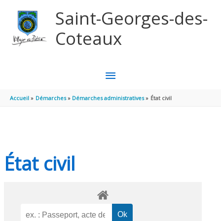
Aller au contenu
Aller au pied de page
Saint-Georges-des-
Coteaux
MENU
PRINCIPAL
Accueil
Démarches
Démarches administratives
État civil
État civil