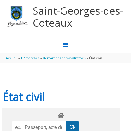
Aller au contenu
Aller au pied de page
Saint-Georges-des-
Coteaux
MENU
PRINCIPAL
Accueil
Démarches
Démarches administratives
État civil
État civil