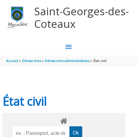
Aller au contenu
Aller au pied de page
Saint-Georges-des-
Coteaux
MENU
PRINCIPAL
Accueil
Démarches
Démarches administratives
État civil
État civil