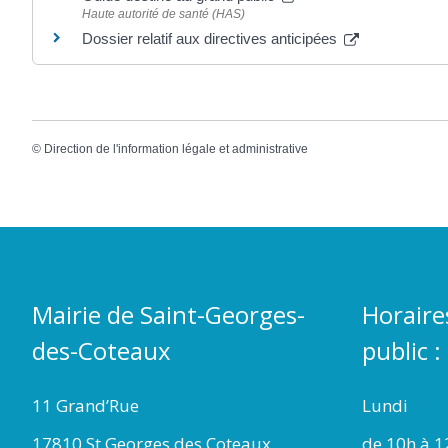
Haute autorité de santé (HAS)
Dossier relatif aux directives anticipées
©
Direction de l'information légale et administrative
Mairie de Saint-Georges-
Horaire
des-Coteaux
public :
11 Grand’Rue
Lundi
17810 St Georges des Coteaux
de 10h à 1