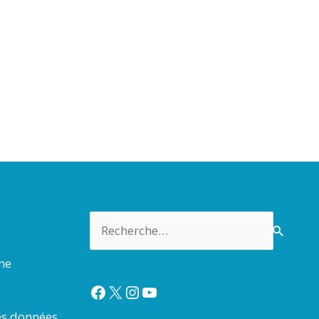
Rechercher :
rme
Facebook
X
Instagram
YouTube
es données