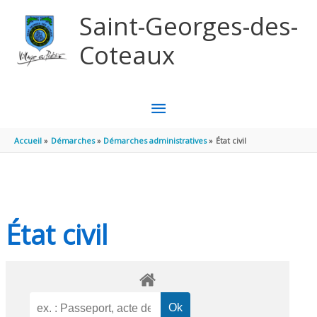
Aller au contenu
Aller au pied de page
Saint-Georges-des-
Coteaux
MENU
PRINCIPAL
Accueil
Démarches
Démarches administratives
État civil
État civil