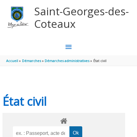
Aller au contenu
Aller au pied de page
Saint-Georges-des-
Coteaux
MENU
PRINCIPAL
Accueil
Démarches
Démarches administratives
État civil
État civil