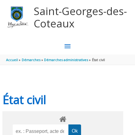
Aller au contenu
Aller au pied de page
Saint-Georges-des-
Coteaux
MENU
PRINCIPAL
Accueil
Démarches
Démarches administratives
État civil
État civil