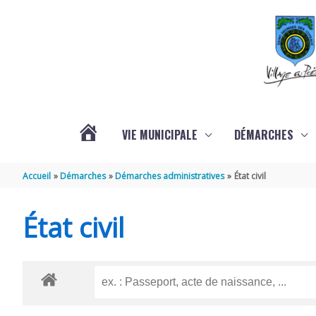
Aller au contenu
Aller au pied de page
VIE MUNICIPALE
DÉMARCHES
ACTUALITÉS
Accueil
Démarches
Démarches administratives
État civil
État civil