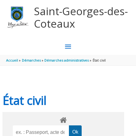
Aller au contenu
Aller au pied de page
Saint-Georges-des-
Coteaux
MENU
PRINCIPAL
Accueil
Démarches
Démarches administratives
État civil
État civil