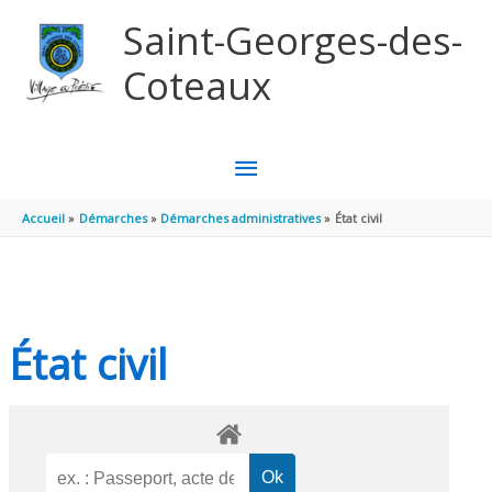
Aller au contenu
Aller au pied de page
Saint-Georges-des-
Coteaux
MENU
PRINCIPAL
Accueil
Démarches
Démarches administratives
État civil
État civil