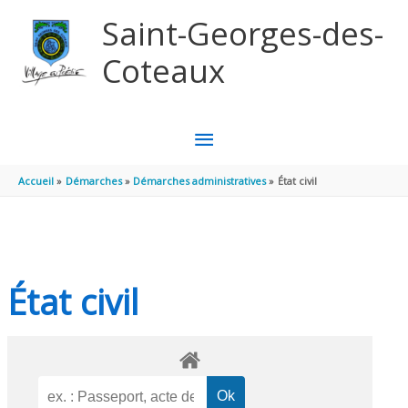
Aller au contenu
Aller au pied de page
Saint-Georges-des-
Coteaux
MENU
PRINCIPAL
Accueil
Démarches
Démarches administratives
État civil
État civil