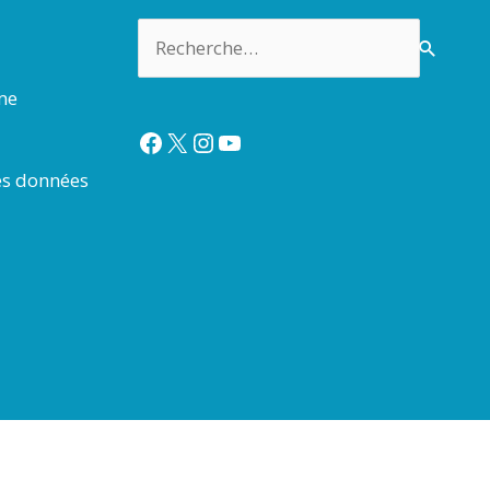
Rechercher :
rme
Facebook
X
Instagram
YouTube
es données