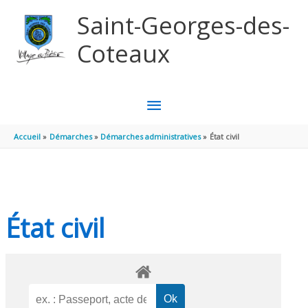
Aller au contenu
Aller au pied de page
Saint-Georges-des-
Coteaux
MENU
PRINCIPAL
Accueil
Démarches
Démarches administratives
État civil
État civil