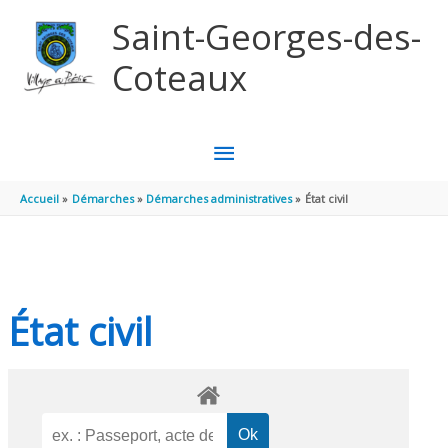
Aller au contenu
Aller au pied de page
Saint-Georges-des-
Coteaux
MENU
PRINCIPAL
Accueil
Démarches
Démarches administratives
État civil
État civil