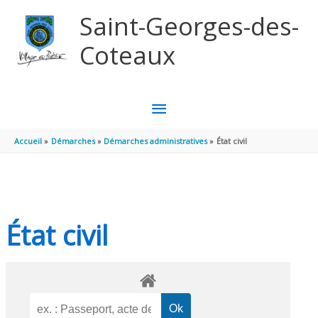
Aller au contenu
Aller au pied de page
Saint-Georges-des-
Coteaux
MENU
PRINCIPAL
Accueil
Démarches
Démarches administratives
État civil
État civil