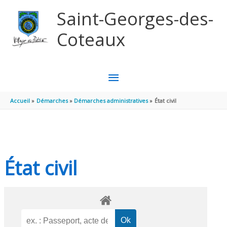
Aller au contenu
Aller au pied de page
Saint-Georges-des-
Coteaux
MENU
PRINCIPAL
Accueil
Démarches
Démarches administratives
État civil
État civil