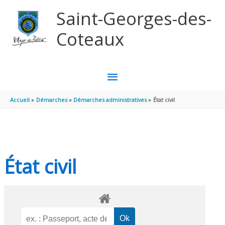
Aller au contenu
Aller au pied de page
Saint-Georges-des-
Coteaux
MENU
PRINCIPAL
Accueil
Démarches
Démarches administratives
État civil
État civil