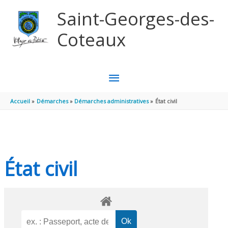
Aller au contenu
Aller au pied de page
Saint-Georges-des-
Coteaux
MENU
PRINCIPAL
Accueil
Démarches
Démarches administratives
État civil
État civil