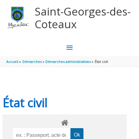
Aller au contenu
Aller au pied de page
Saint-Georges-des-
Coteaux
MENU
PRINCIPAL
Accueil
Démarches
Démarches administratives
État civil
État civil