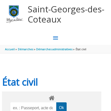
Aller au contenu
Aller au pied de page
Saint-Georges-des-
Coteaux
MENU
PRINCIPAL
Accueil
Démarches
Démarches administratives
État civil
État civil