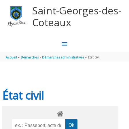
Aller au contenu
Aller au pied de page
Saint-Georges-des-
Coteaux
MENU
PRINCIPAL
Accueil
Démarches
Démarches administratives
État civil
État civil