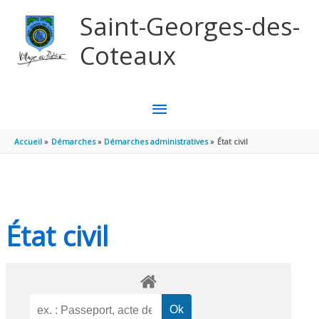
Aller au contenu
Aller au pied de page
Saint-Georges-des-
Coteaux
MENU
PRINCIPAL
Accueil
Démarches
Démarches administratives
État civil
État civil