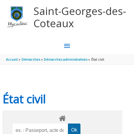
Aller au contenu
Aller au pied de page
Saint-Georges-des-
Coteaux
MENU
PRINCIPAL
Accueil
Démarches
Démarches administratives
État civil
État civil