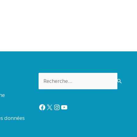
Rechercher :
rme
Facebook
X
Instagram
YouTube
es données