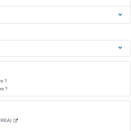
ve ?
re ?
(EREA)