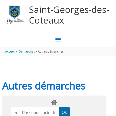
Aller au contenu
Aller au pied de page
Saint-Georges-des-
Coteaux
MENU
PRINCIPAL
Accueil
Démarches
Autres démarches
Autres démarches