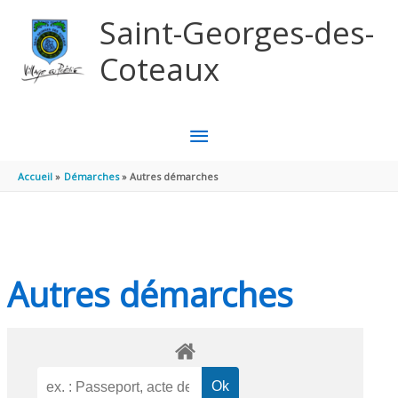
Aller au contenu
Aller au pied de page
Saint-Georges-des-
Coteaux
MENU
PRINCIPAL
Accueil
Démarches
Autres démarches
Autres démarches