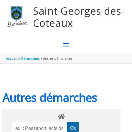
Aller au contenu
Aller au pied de page
Saint-Georges-des-
Coteaux
MENU
PRINCIPAL
Accueil
Démarches
Autres démarches
Autres démarches