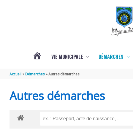
Aller au contenu
Aller au pied de page
VIE MUNICIPALE
DÉMARCHES
ACTUALITÉS
Accueil
Démarches
Autres démarches
Autres démarches