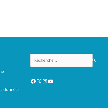
Rechercher :
rme
Facebook
X
Instagram
YouTube
es données