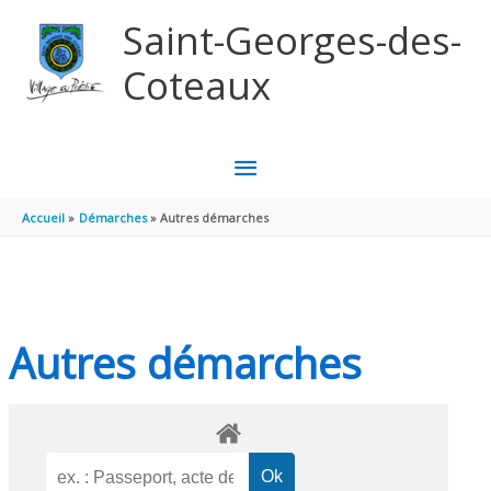
Aller au contenu
Aller au pied de page
Saint-Georges-des-
Coteaux
MENU
PRINCIPAL
Accueil
Démarches
Autres démarches
Autres démarches