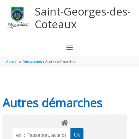
Aller au contenu
Aller au pied de page
Saint-Georges-des-
Coteaux
MENU
PRINCIPAL
Accueil
Démarches
Autres démarches
Autres démarches