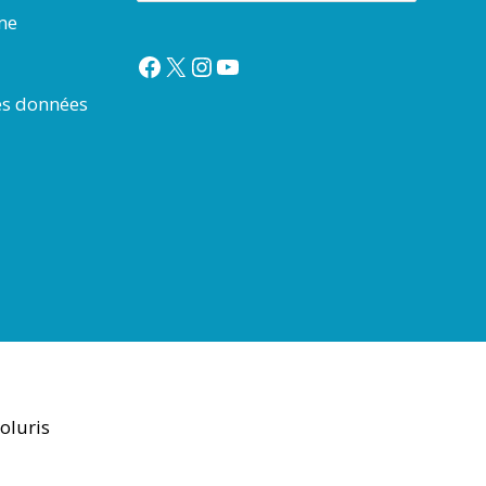
rme
Facebook
X
Instagram
YouTube
es données
oluris