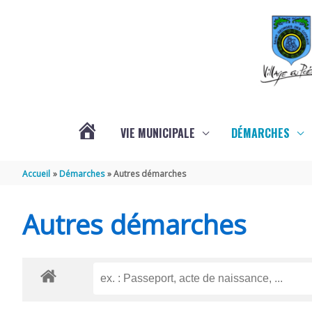
Aller au contenu
Aller au pied de page
VIE MUNICIPALE
DÉMARCHES
ACTUALITÉS
Accueil
Démarches
Autres démarches
Autres démarches