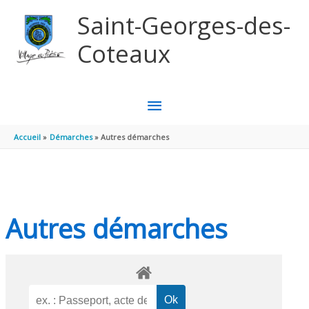
Aller au contenu
Aller au pied de page
Saint-Georges-des-
Coteaux
MENU
PRINCIPAL
Accueil
Démarches
Autres démarches
Autres démarches